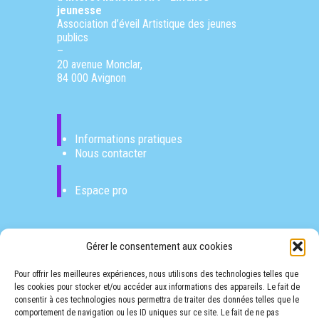
jeunesse
Association d’éveil Artistique des jeunes
publics
–
20 avenue Monclar,
84 000 Avignon
Informations pratiques
Nous contacter
Espace pro
Gérer le consentement aux cookies
Pour offrir les meilleures expériences, nous utilisons des technologies telles que
les cookies pour stocker et/ou accéder aux informations des appareils. Le fait de
consentir à ces technologies nous permettra de traiter des données telles que le
FESTO PITCHO NEWSLETTER
comportement de navigation ou les ID uniques sur ce site. Le fait de ne pas