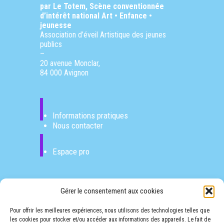
par Le Totem, Scène conventionnée
d’intérêt national
Art • Enfance •
jeunesse
Association d’éveil Artistique des jeunes
publics
–
20 avenue Monclar,
84 000 Avignon
Informations pratiques
Nous contacter
Espace pro
Gérer le consentement aux cookies
Pour offrir les meilleures expériences, nous utilisons des technologies telles que
les cookies pour stocker et/ou accéder aux informations des appareils. Le fait de