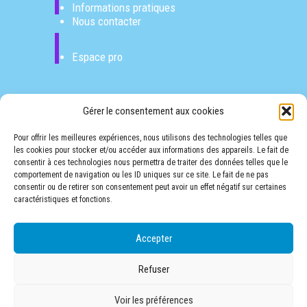
Informations pratiques
Nous contacter
Espace pro
Gérer le consentement aux cookies
Pour offrir les meilleures expériences, nous utilisons des technologies telles que
les cookies pour stocker et/ou accéder aux informations des appareils. Le fait de
consentir à ces technologies nous permettra de traiter des données telles que le
FESTO PITCHO NEWSLETTER
comportement de navigation ou les ID uniques sur ce site. Le fait de ne pas
consentir ou de retirer son consentement peut avoir un effet négatif sur certaines
caractéristiques et fonctions.
INSCRIPTION
Accepter
Mentions légales
Refuser
Préférence de Cookies
Politique de confidentialité
Voir les préférences